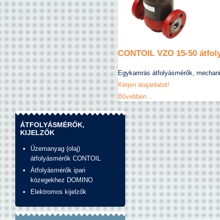
CONTOIL VZO 15-50 átfol
Egykamrás átfolyásmérők, mechaniku
Kérjen árajánlatot!
Bővebben...
ÁTFOLYÁSMÉRŐK,
KIJELZŐK
Üzemanyag (olaj)
átfolyásmérők CONTOIL
Átfolyásmérők ipari
közegekhez DOMINO
Elektromos kijelzők