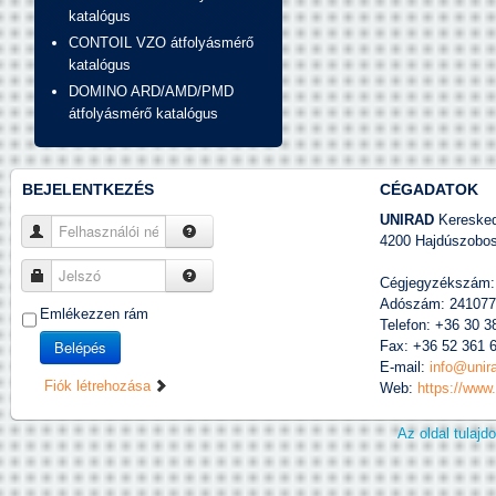
katalógus
CONTOIL VZO átfolyásmérő
katalógus
DOMINO ARD/AMD/PMD
átfolyásmérő katalógus
BEJELENTKEZÉS
CÉGADATOK
UNIRAD
Kereskede
Felhasználói név
4200 Hajdúszobosz
Jelszó
Cégjegyzékszám:
Adószám: 241077
Emlékezzen rám
Telefon: +36 30 3
Belépés
Fax: +36 52 361 
E-mail:
info@unir
Fiók létrehozása
Web:
https://www
Az oldal tulaj