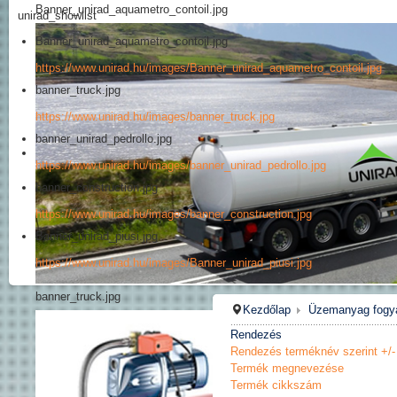
Banner_unirad_aquametro_contoil.jpg
unirad_showlist
Banner_unirad_aquametro_contoil.jpg
https://www.unirad.hu/images/Banner_unirad_aquametro_contoil.jpg
banner_truck.jpg
https://www.unirad.hu/images/banner_truck.jpg
banner_unirad_pedrollo.jpg
https://www.unirad.hu/images/banner_unirad_pedrollo.jpg
banner_construction.jpg
https://www.unirad.hu/images/banner_construction.jpg
Banner_unirad_piusi.jpg
https://www.unirad.hu/images/Banner_unirad_piusi.jpg
banner_truck.jpg
Kezdőlap
Üzemanyag fogy
Rendezés
Rendezés terméknév szerint +/-
Termék megnevezése
Termék cikkszám