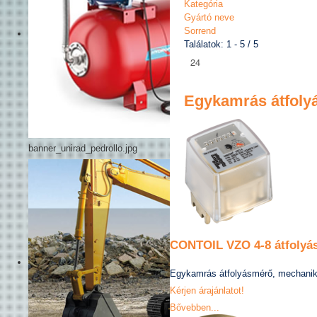
Kategória
Gyártó neve
Sorrend
Találatok: 1 - 5 / 5
Egykamrás átfoly
banner_unirad_pedrollo.jpg
CONTOIL VZO 4-8 átfolyá
Egykamrás átfolyásmérő, mechaniku
Kérjen árajánlatot!
Bővebben...