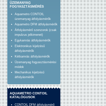
ÜZEMANYAG
FOGYASZTÁSMÉRÉS
Aquametro CONTOIL
üzemanyag átfolyásmérők
Aquametro DFM átfolyásmérők
Átfolyásmérő szenzorok (csak
impulzus jelkimenet)
Egykamrás átfolyásmérők
Elektronikus kijelzésű
átfolyásmérők
Kétkamrás átfolyásmérők
Üzemanyag fogyasztásmérési
módok
Mechanikus kijelzésű
átfolyásmérők
AQUAMETRO CONTOIL
KATALÓGUSOK
CONTOIL DFM átfolyásmérő